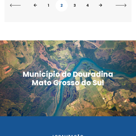
1
2
3
4
Município de Douradina
Mato Grosso do Sul