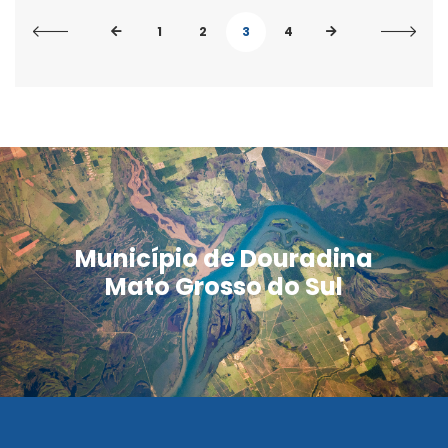
1
2
3
4
Município de Douradina
Mato Grosso do Sul