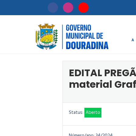
A
Início
/
Licitaçã
EDITAL PREGÃ
material Gra
Status:
Aberto
Número/ano:
34/2024