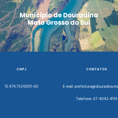
Município de Douradina
Mato Grosso do Sul
CNPJ
CONTATOS
15.479.751/0001-00
E-mail:
prefeitura@douradina.ms
Telefone:
67-4042-4114