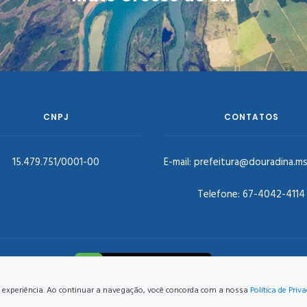
CNPJ
CONTATOS
15.479.751/0001-00
E-mail:
prefeitura@douradina.ms
Telefone:
67-4042-4114
hor experiência. Ao continuar a navegação, você concorda com a nossa
Política de Priv