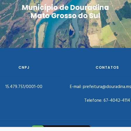
Município de Douradina
Mato Grosso do Sul
CNPJ
CONTATOS
15.479.751/0001-00
E-mail:
prefeitura@douradina.ms
Telefone:
67-4042-4114