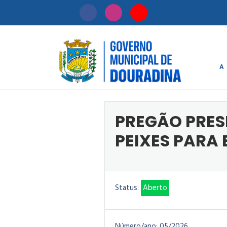
A
Início
/
Licitaçã
PREGÃO PRESE
PEIXES PARA
Status:
Aberto
Número/ano:
05/2026