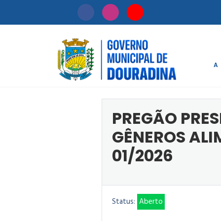
A
Início
/
Licitaçã
PREGÃO PRESE
GÊNEROS ALI
01/2026
Status:
Aberto