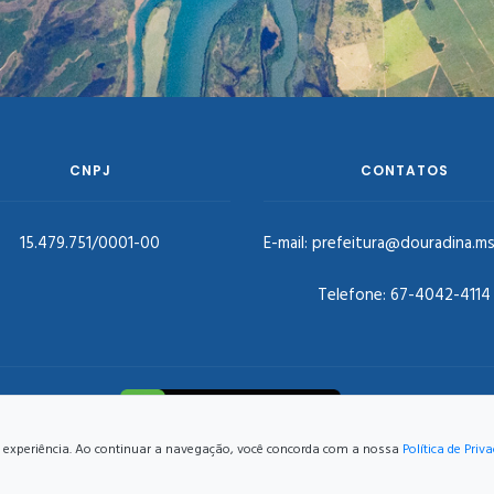
CNPJ
CONTATOS
15.479.751/0001-00
E-mail:
prefeitura@douradina.ms
Telefone:
67-4042-4114
hor experiência. Ao continuar a navegação, você concorda com a nossa
Política de Priv