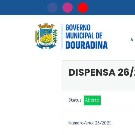
A
Início
/
Licitaçã
DISPENSA 26/
Status:
Aberto
Número/ano:
26/2025