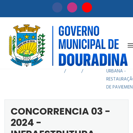
CONCORRENC
03 - 2024 -
Início
Licitação
INFRAESTRU
/
/
URBANA -
RESTAURAÇÃ
DE PAVIEME
CONCORRENCIA 03 -
2024 -