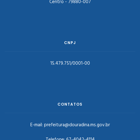
Centro - 79880-007
CNPJ
15.479.751/0001-00
CONTATOS
E-mail:
prefeitura@douradina.ms.gov.br
Telefone:
67-4042-4114