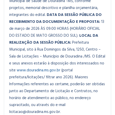
Municipal de Saúde de Douradina -MS, conforme
projetos, memorial descritivo e planilha orçamentária,
integrantes do edital.
DATA DA SESSÃO PÚBLICA DO
RECEBIMENTO DA DOCUMENTAÇÃO E PROPOSTA:
13
de março de 2026 ÀS 09:00 HORAS (HORÁRIO OFICIAL
DO ESTADO DE MATO GROSSO DO SUL).
LOCAL DA
REALIZAÇÃO DA SESSÃO PÚBLICA:
Prefeitura
Municipal, sito à Rua Domingos da Silva, 1250, Centro –
Sala de Licitações – Município de Douradina /MS. O Edital
e seus anexos estarão à disposição dos interessados no
site
www.douradina.ms.gov.br
(portal
prefeitura/licitações/ filtrar ano 2026). Maiores
Informações referentes ao certame, poderão ser obtidas
junto ao Departamento de Licitação e Contratos, no
horário de atendimento ao público, no endereço
supracitado, ou através do e-mail
licitacao@douradina.ms.gov.br
.