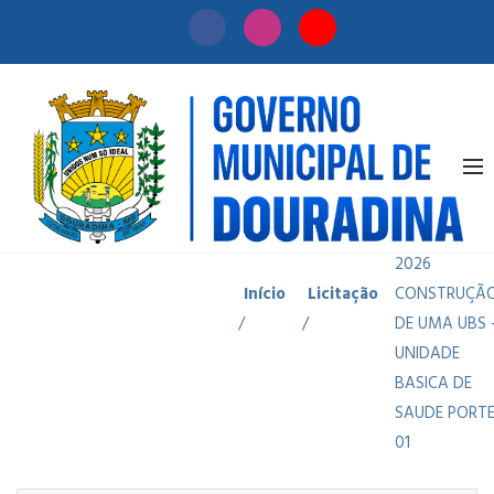
EDITAL
CONCORRENC
PRESENCIAL 0
2026
Início
Licitação
CONSTRUÇÃ
/
/
DE UMA UBS 
UNIDADE
BASICA DE
SAUDE PORT
01