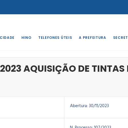
 CIDADE
HINO
TELEFONES ÚTEIS
A PREFEITURA
SECRET
o
/
DISPENSA 56/2023 AQUISIÇÃO DE TINTAS E TONER
2023 AQUISIÇÃO DE TINTAS 
Abertura:
30/11/2023
N. Processo:
107/2023