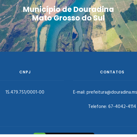
Município de Douradina
Mato Grosso do Sul
CNPJ
CONTATOS
15.479.751/0001-00
E-mail:
prefeitura@douradina.ms
Telefone:
67-4042-4114