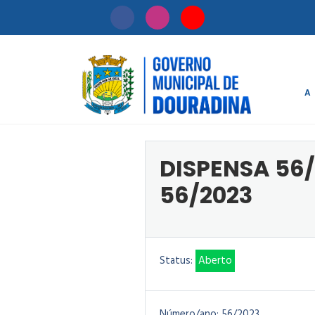
A
Início
/
Licitaçã
DISPENSA 56/
56/2023
Status:
Aberto
Número/ano:
56/2023