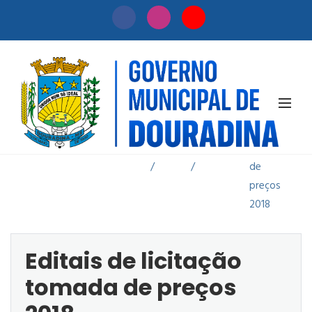
Editais de
licitação
Início
Licitação
tomada
/
/
de
preços
2018
Editais de licitação
tomada de preços