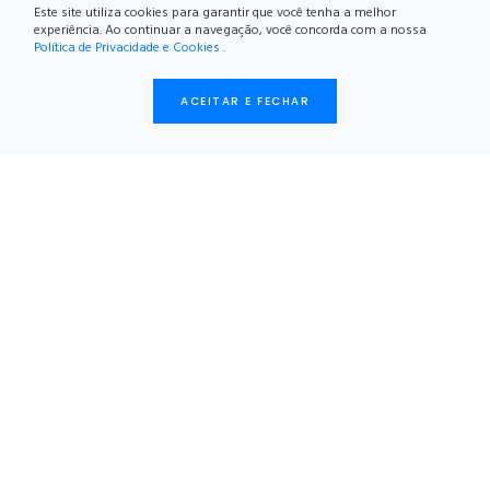
Este site utiliza cookies para garantir que você tenha a melhor
experiência. Ao continuar a navegação, você concorda com a nossa
Política de Privacidade e Cookies
.
ACEITAR E FECHAR
BEM-VINDO A DOURADINA, CONHEÇA
MAIS SOBRE A NOSSA CIDADE
Douradina surgiu do espírito trabalhador e da fé de
seus primeiros moradores, que encontraram nesta
região fértil um lugar de esperança e prosperidade.
Localizada entre Dourados e Itaporã, a cidade se