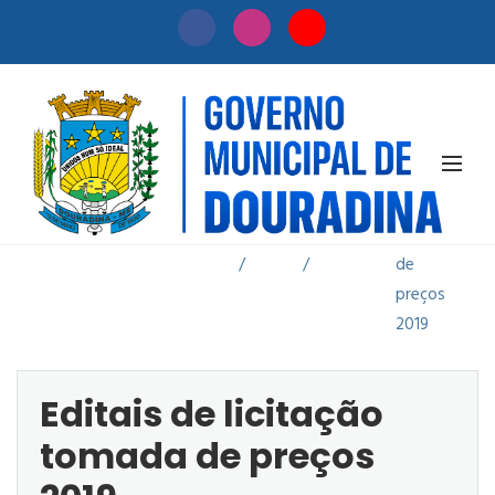
Editais de
licitação
Início
Licitação
tomada
/
/
de
preços
2019
Editais de licitação
tomada de preços