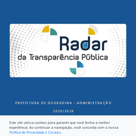
PREFEITURA DE DOURADINA - ADMINISTRAÇÃO
2025/2028
Este site utiliza cookies para garantir que você tenha a melhor
experiência. Ao continuar a navegação, você concorda com a nossa
Política de Privacidade e Cookies
.