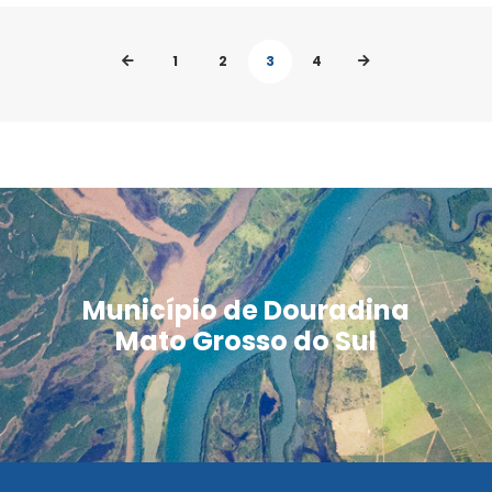
1
2
3
4
Município de Douradina
Mato Grosso do Sul