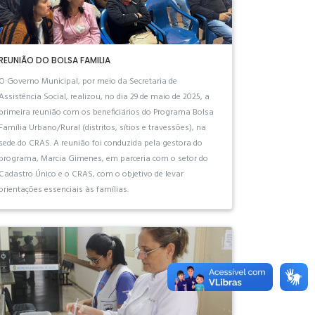
REUNIÃO DO BOLSA FAMILIA
O Governo Municipal, por meio da Secretaria de
Assistência Social, realizou, no dia 29 de maio de 2025, a
primeira reunião com os beneficiários do Programa Bolsa
Família Urbano/Rural (distritos, sítios e travessões), na
sede do CRAS. A reunião foi conduzida pela gestora do
programa, Marcia Gimenes, em parceria com o setor do
Cadastro Único e o CRAS, com o objetivo de levar
orientações essenciais às famílias.