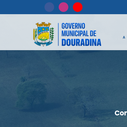
A
Con