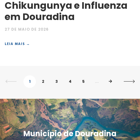
Chikungunya e Influenza
em Douradina
27 DE MAIO DE 2026
LEIA MAIS →
1
2
3
4
5
...
Município de Douradina