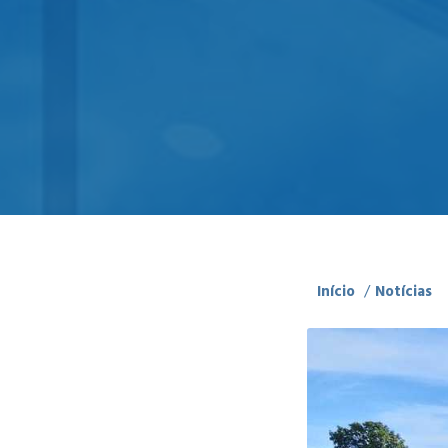
Início
/
Notícias