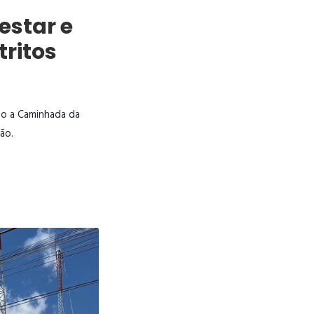
star e
tritos
sso a Caminhada da
ão.