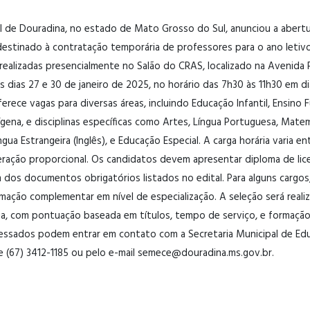
l de Douradina, no estado de Mato Grosso do Sul, anunciou a abertu
destinado à contratação temporária de professores para o ano letiv
realizadas presencialmente no Salão do CRAS, localizado na Avenida 
s dias 27 e 30 de janeiro de 2025, no horário das 7h30 às 11h30 em di
ferece vagas para diversas áreas, incluindo Educação Infantil, Ensino
dígena, e disciplinas específicas como Artes, Língua Portuguesa, Matem
íngua Estrangeira (Inglês), e Educação Especial. A carga horária varia e
ração proporcional. Os candidatos devem apresentar diploma de lice
 dos documentos obrigatórios listados no edital. Para alguns cargo
ormação complementar em nível de especialização. A seleção será real
ória, com pontuação baseada em títulos, tempo de serviço, e formação
ressados podem entrar em contato com a Secretaria Municipal de Edu
e (67) 3412-1185 ou pelo e-mail semece@douradina.ms.gov.br.