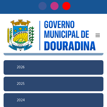
Início
/
Licitação
Pesquisa Avançada
2026
2025
2024