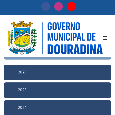
Início
/
Licitação
Pesquisa Avançada
2026
2025
2024