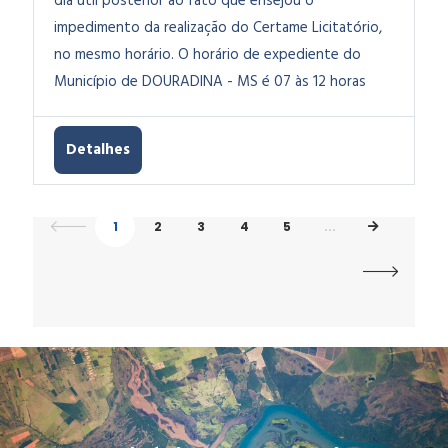
dia útil posterior ao fato que ensejou o
impedimento da realização do Certame Licitatório,
no mesmo horário. O horário de expediente do
Município de DOURADINA - MS é 07 às 12 horas
Detalhes
1
2
3
4
5
...