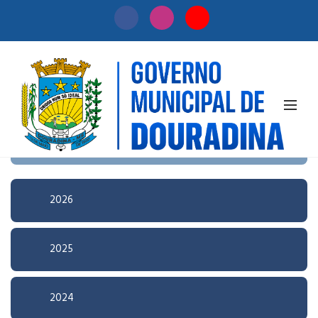
Início
/
Licitação
Pesquisa Avançada
2026
2025
2024