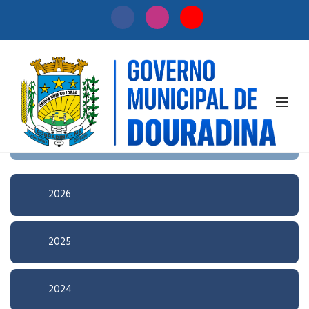
Início
/
Licitação
Pesquisa Avançada
2026
2025
2024