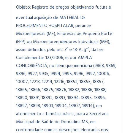
Objeto:
Registro de preços objetivando futura e
eventual aquisição de MATERIAL DE
PROCEDIMENTO HOSPITALAR, perante
Microempresas (ME), Empresas de Pequeno Porte
(EPP) ou Microempreendedores Individuais (MEI),
assim definidos pelo art. 3º e 18-A, §1º, da Lei
Complementar 123/2006, e, por AMPLA
CONCORRÊNCIA, no item que menciona (9868, 9869,
9896, 9927, 9935, 9994, 9995, 9996, 9997, 10006,
10007, 12213, 12214, 12216, 18852, 18855, 18857,
18865, 18866, 18875, 18876, 18882, 18886, 18888,
18890, 18891, 18892, 18893, 18894, 18895, 18896,
18897, 18898, 18903, 18904, 18907, 18914), em
atendimento a farmácia básica, para à Secretaria
Municipal de Saúde de Douradina MS, em
conformidade com as descrições elencadas nos