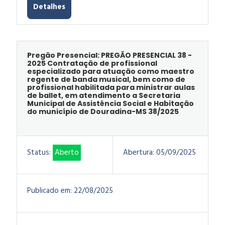
Detalhes
Pregão Presencial: PREGÃO PRESENCIAL 38 -
2025 Contratação de profissional
especializado para atuação como maestro
regente de banda musical, bem como de
profissional habilitada para ministrar aulas
de ballet, em atendimento a Secretaria
Municipal de Assistência Social e Habitação
do município de Douradina-MS 38/2025
Status:
Aberto
Abertura:
05/09/2025
Publicado em:
22/08/2025