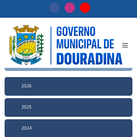
Início
/
Licitação
Pesquisa Avançada
2026
2025
2024