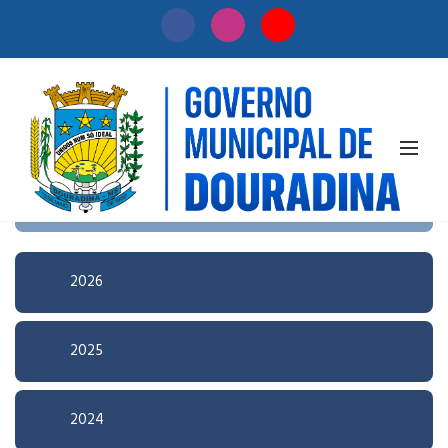
Início
/
Licitação
Pesquisa Avançada
2026
2025
2024