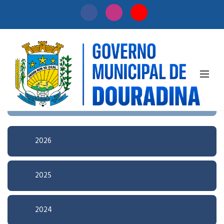
Início
/
Licitação
Pesquisa Avançada
2026
2025
2024