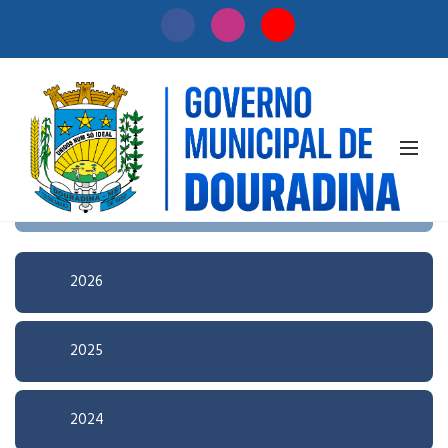
Início
/
Licitação
Pesquisa Avançada
2026
2025
2024