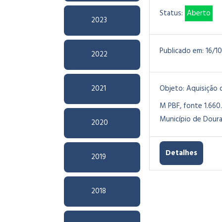
Status:
Aberto
2023
Publicado em:
16/1
2022
2021
Objeto:
Aquisição 
M PBF, fonte 1.660
Município de Doura
2020
Detalhes
2019
2018