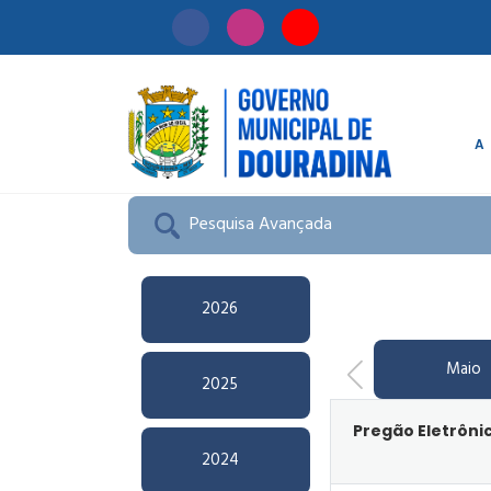
A
Início
/
Licitação
Pesquisa Avançada
2026
Maio
2025
Pregão Eletrôn
2024