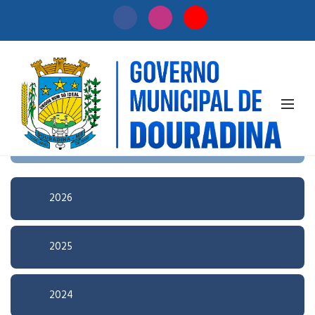
Início
/
Licitação
Pesquisa Avançada
2026
2025
2024