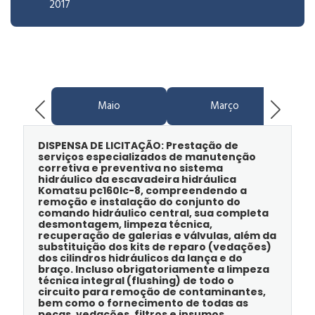
2017
Maio
Março
DISPENSA DE LICITAÇÃO: Prestação de
serviços especializados de manutenção
corretiva e preventiva no sistema
hidráulico da escavadeira hidráulica
Komatsu pc160lc-8, compreendendo a
remoção e instalação do conjunto do
comando hidráulico central, sua completa
desmontagem, limpeza técnica,
recuperação de galerias e válvulas, além da
substituição dos kits de reparo (vedações)
dos cilindros hidráulicos da lança e do
braço. Incluso obrigatoriamente a limpeza
técnica integral (flushing) de todo o
circuito para remoção de contaminantes,
bem como o fornecimento de todas as
peças, vedações, filtros e insumos