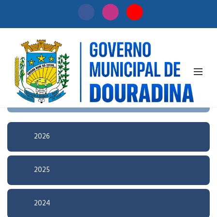
Início
/
Licitação
Pesquisa Avançada
2026
2025
2024