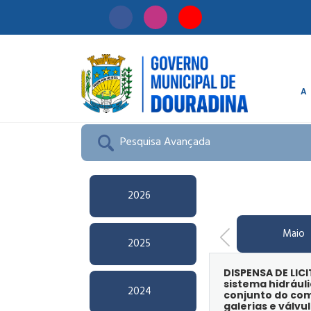
A
Início
/
Licitação
Pesquisa Avançada
2026
Maio
2025
DISPENSA DE LIC
sistema hidrául
2024
conjunto do com
galerias e válvu