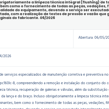
brigatoriamente a limpeza técnica integral (flushing) de 
bem como o fornecimento de todas as peças, vedações, fi
alidade do equipamento, devendo o serviço ser executado
ada, com a realização de testes de pressão e vazão que
inais do fabricante. 06/2026
Abertura:
06/05/2
4/2026
de serviços especializados de manutenção corretiva e preventiva no 
 pc160lc-8, compreendendo a remoção e instalação do conjunto do co
a técnica, recuperação de galerias e válvulas, além da substituição
s da lança e do braço. Incluso obrigatoriamente a limpeza técnica inte
nantes, bem como o fornecimento de todas as peças, vedações, filt