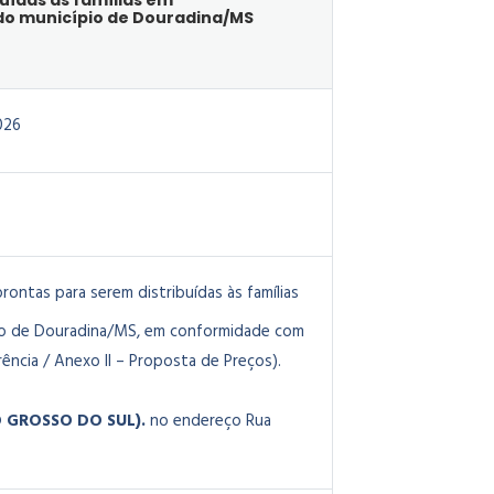
uídas às famílias em
 do município de Douradina/MS
026
rontas para serem distribuídas às famílias
ípio de Douradina/MS, em conformidade com
ência / Anexo II – Proposta de Preços).
O GROSSO DO SUL).
no endereço Rua