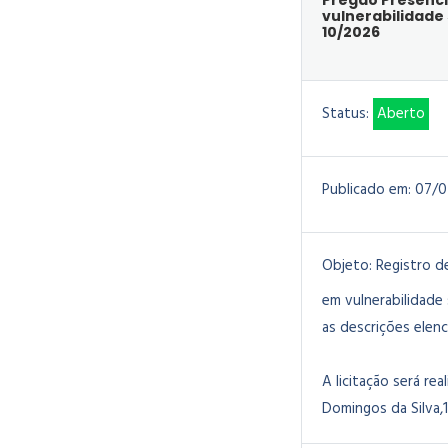
Pregão Presencia
vulnerabilidade
10/2026
Status:
Aberto
Publicado em:
07/0
Objeto:
Registro d
em vulnerabilidade
as descrições elen
A licitação será rea
Domingos da Silva,1