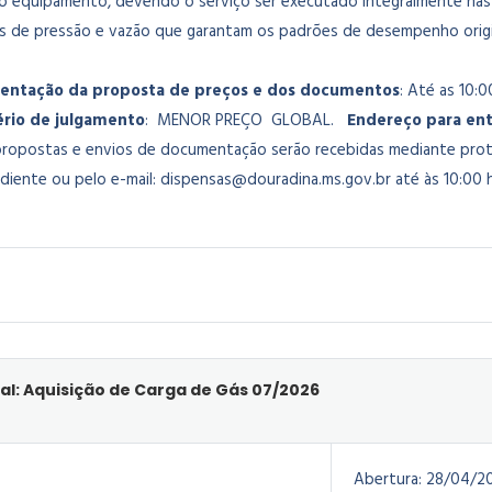
o equipamento, devendo o serviço ser executado integralmente nas 
es de pressão e vazão que garantam os padrões de desempenho origin
sentação da proposta de preços e dos documentos
: Até as 10:0
ério de julgamento
: MENOR PREÇO GLOBAL.
Endereço para ent
propostas e envios de documentação serão recebidas mediante prot
diente ou pelo e-mail: dispensas@douradina.ms.gov.br
até às 10:00 h
al: Aquisição de Carga de Gás 07/2026
Abertura:
28/04/2