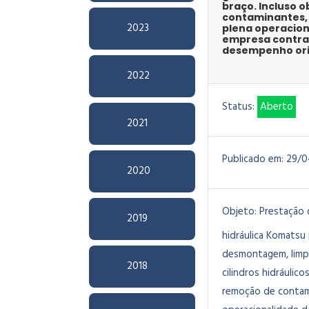
braço. Incluso o
contaminantes, 
2023
plena operacion
empresa contrat
desempenho orig
2022
Status:
Aberto
2021
Publicado em:
29/0
2020
Objeto:
Prestação 
2019
hidráulica Komatsu
desmontagem, limpez
2018
cilindros hidráulico
remoção de contami