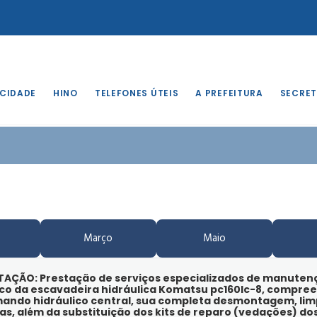
 CIDADE
HINO
TELEFONES ÚTEIS
A PREFEITURA
SECRET
Março
Maio
ITAÇÃO: Prestação de serviços especializados de manutenç
ico da escavadeira hidráulica Komatsu pc160lc-8, compre
ando hidráulico central, sua completa desmontagem, lim
las, além da substituição dos kits de reparo (vedações) dos