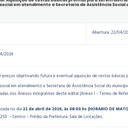
l: Aquisição de cestas básicas prontas para serem distrib
 social em atendimento a Secretaria de Assistência Social
Abertura:
22/04/2
4/2026
e preços objetivando futura e eventual aquisição de cestas básicas p
 social em atendimento a Secretaria de Assistência Social do munic
cadas nos Anexos integrantes deste edital (Anexo I – Termo de Refer
lizada no dia
22 de abril de 2026
, às 08:00 hs (HORARIO DE MAT
250 - Centro – Prédio da Prefeitura. Sala de Licitações.