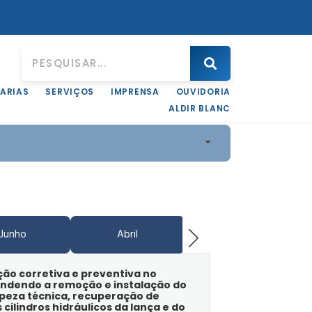
ARIAS
SERVIÇOS
IMPRENSA
OUVIDORIA
ALDIR BLANC
Junho
Abril
Junho
ão corretiva e preventiva no
endendo a remoção e instalação do
peza técnica, recuperação de
 cilindros hidráulicos da lança e do