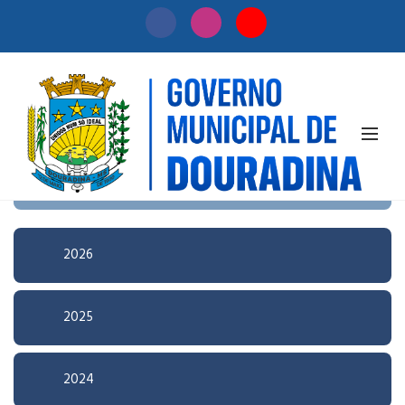
Início
/
Licitação
Pesquisa Avançada
2026
2025
2024