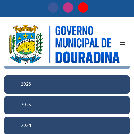
Início
/
Licitação
Pesquisa Avançada
2026
2025
2024