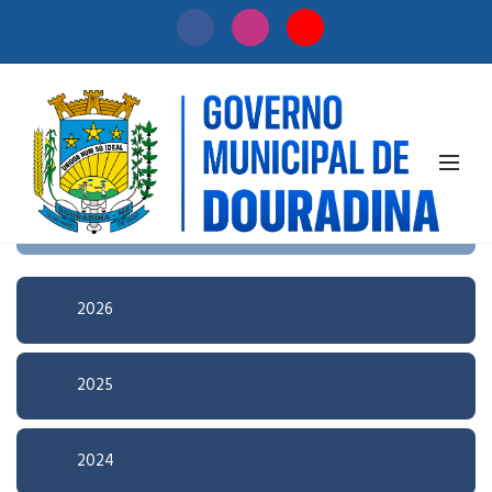
Início
/
Licitação
Pesquisa Avançada
2026
2025
2024