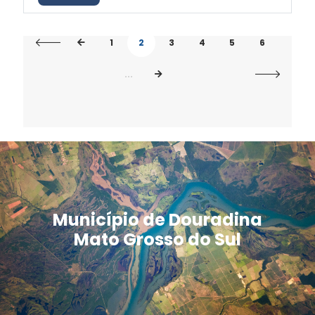
1
2
3
4
5
6
...
Município de Douradina
Mato Grosso do Sul