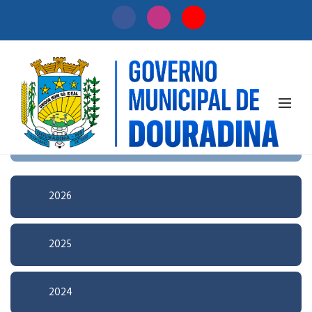
Início
/
Licitação
Pesquisa Avançada
2026
2025
2024