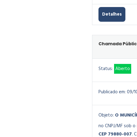
Detalhes
Chamada Pública
Status:
Aberto
Publicado em:
09/1
Objeto:
O MUNICÍ
no CNPJ/MF sob o n
CEP 79880-007
. 