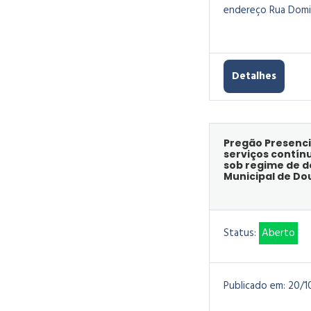
endereço Rua Doming
Detalhes
Pregão Presenci
serviços contín
sob regime de d
Municipal de Do
Status:
Aberto
Publicado em:
20/1