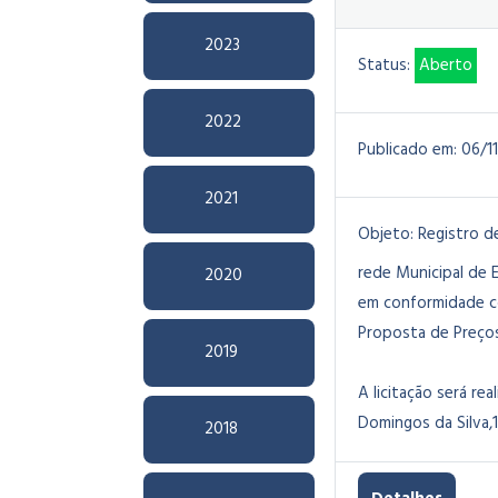
2023
Status:
Aberto
2022
Publicado em:
06/1
2021
Objeto:
Registro d
rede Municipal de 
2020
em conformidade co
Proposta de Preços
2019
A licitação será rea
Domingos da Silva,1
2018