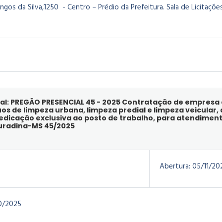
os da Silva,1250 - Centro – Prédio da Prefeitura. Sala de Licitações
al: PREGÃO PRESENCIAL 45 - 2025 Contratação de empresa 
uos de limpeza urbana, limpeza predial e limpeza veicular
edicação exclusiva ao posto de trabalho, para atendiment
uradina-MS 45/2025
Abertura:
05/11/20
0/2025