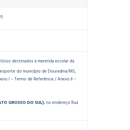
25
tícios destinados à merenda escolar da
e esporte do município de Douradina/MS,
xo I – Termo de Referência / Anexo II –
MATO GROSSO DO SUL).
no endereço Rua