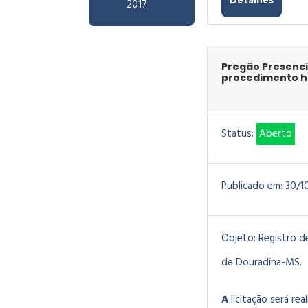
Detalhes
2017
Pregão Presencia
procedimento ho
Status:
Aberto
Publicado em:
30/1
Objeto:
Registro d
de Douradina-MS.
A
licitação será rea