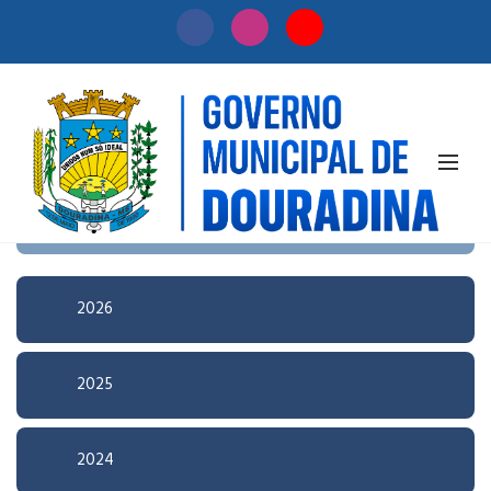
Início
/
Licitação
Pesquisa Avançada
2026
2025
2024