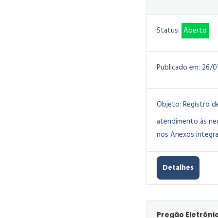
Status:
Aberto
Publicado em:
26/0
Objeto:
Registro d
atendimento às nec
nos Anexos integra
Detalhes
Pregão Eletrônic