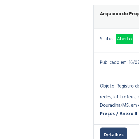
Arquivos de Prop
Status:
Aberto
Publicado em:
16/0
Objeto:
Registro d
redes, kit troféus
Douradina/MS, em c
Preços / Anexo II
Detalhes